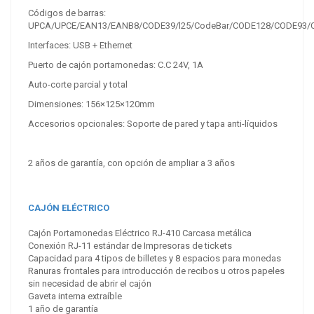
Códigos de barras:
UPCA/UPCE/EAN13/EANB8/CODE39/l25/CodeBar/CODE128/CODE93/
Interfaces: USB + Ethernet
Puerto de cajón portamonedas: C.C 24V, 1A
Auto-corte parcial y total
Dimensiones: 156×125×120mm
Accesorios opcionales: Soporte de pared y tapa anti-líquidos
2 años de garantía, con opción de ampliar a 3 años
CAJÓN ELÉCTRICO
Cajón Portamonedas Eléctrico RJ-410 Carcasa metálica
Conexión RJ-11 estándar de Impresoras de tickets
Capacidad para 4 tipos de billetes y 8 espacios para monedas
Ranuras frontales para introducción de recibos u otros papeles
sin necesidad de abrir el cajón
Gaveta interna extraíble
1 año de garantía