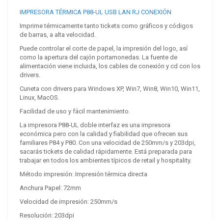
IMPRESORA TÉRMICA P88-UL USB LAN RJ CONEXIÓN
Imprime térmicamente tanto tickets como gráficos y códigos
de barras, a alta velocidad.
Puede controlar el corte de papel, la impresión del logo, así
como la apertura del cajón portamonedas. La fuente de
alimentación viene incluida, los cables de conexión y cd con los
drivers.
Cuneta con drivers para Windows XP, Win7, Win8, Win10, Win11,
Linux, MacOS.
Facilidad de uso y fácil mantenimiento.
La impresora P88-UL doble interfaz es una impresora
económica pero con la calidad y fiabilidad que ofrecen sus
familiares P84 y P80. Con una velocidad de 250mm/s y 203dpi,
sacarás tickets de calidad rápidamente. Está preparada para
trabajar en todos los ambientes típicos de retail y hospitality.
Método impresión: Impresión térmica directa
Anchura Papel: 72mm
Velocidad de impresión: 250mm/s
Resolución: 203dpi