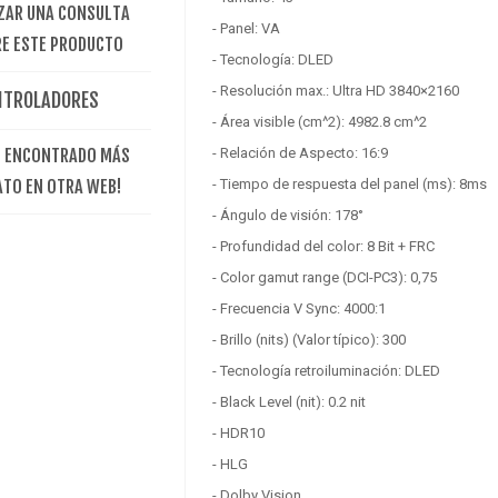
ZAR UNA CONSULTA
- Panel: VA
E ESTE PRODUCTO
- Tecnología: DLED
- Resolución max.: Ultra HD 3840×2160
NTROLADORES
- Área visible (cm^2): 4982.8 cm^2
E ENCONTRADO MÁS
- Relación de Aspecto: 16:9
ATO EN OTRA WEB!
- Tiempo de respuesta del panel (ms): 8ms
- Ángulo de visión: 178°
- Profundidad del color: 8 Bit + FRC
- Color gamut range (DCI-PC3): 0,75
- Frecuencia V Sync: 4000:1
- Brillo (nits) (Valor típico): 300
- Tecnología retroiluminación: DLED
- Black Level (nit): 0.2 nit
- HDR10
- HLG
- Dolby Vision