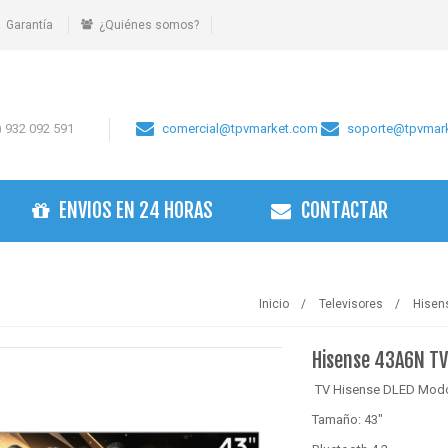
Garantía
¿Quiénes somos?
 932 092 591
comercial@tpvmarket.com
soporte@tpvmar
ENVIOS EN 24 HORAS
CONTACTAR
Inicio
Televisores
Hisen
Hisense 43A6N T
TV Hisense DLED Modo
Tamaño: 43"