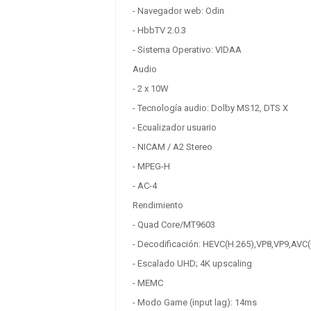
- Navegador web: Odin
- HbbTV 2.0.3
Hisense 65A6N TV 65"
4K STV 3xHDMI 2xUSB
- Sistema Operativo: VIDAA
Bth Wf
Audio
0.00 €
+ IVA
- 2 x 10W
- Tecnología audio: Dolby MS12, DTS X
- Ecualizador usuario
- NICAM / A2 Stereo
- MPEG-H
- AC-4
Rendimiento
- Quad Core/MT9603
- Decodificación: HEVC(H.265),VP8,VP9,A
- Escalado UHD; 4K upscaling
- MEMC
- Modo Game (input lag): 14ms