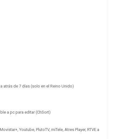
Zebra ZD230
259.50 €
+ IVA
a atrás de 7 días (solo en el Reino Unido)
Zebra ZD220
ble a pc para editar (ChSort)
259.50 €
+ IVA
Movistar+, Youtube, PlutoTV, miTele, Atres Player, RTVE a