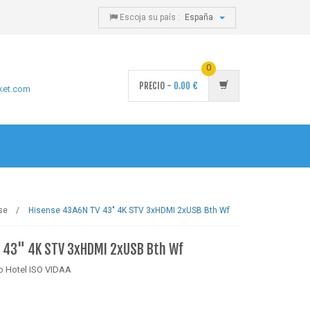
Escoja su país :
España
0
PRECIO -
0.00
€
ket.com
se
Hisense 43A6N TV 43" 4K STV 3xHDMI 2xUSB Bth Wf
V 43" 4K STV 3xHDMI 2xUSB Bth Wf
 Hotel ISO VIDAA