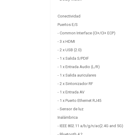
Conectividad
Puertos E/S
- Common Interface (CI+/CI+ ECP)
Hisense 50A6N TV 50"
SCHNEIDER 55SC691K
4K STV 3xHDMI 2xUSB
- 3 x HDMI
Bth Wf
0.00 €
+ IVA
- 2 x USB (2.0)
0.00 €
+ IVA
- 1 x Salida S/PDIF
- 1 x Entrada Audio (L/R)
- 1 x Salida auriculares
- 2 x Sintonizador RF
- 1 x Entrada AV
- 1 x Puerto Ethernet RJ45
- Sensor de luz
Inalámbrica
- IEEE 802.11 a/b/g/n/ac(2.4G and 5G)
- Bluetooth 4.2