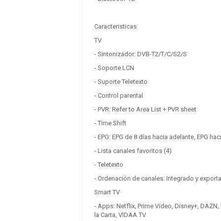
Caracteristicas
TV
- Sintonizador: DVB-T2/T/C/S2/S
- Soporte LCN
- Suporte Teletexto
- Control parental
- PVR: Refer to Area List + PVR sheet
- Time Shift
- EPG: EPG de 8 días hacia adelante, EPG haci
- Lista canales favoritos (4)
- Teletexto
- Ordenación de canales: Integrado y exporta
Smart TV
SCHNEIDER 50SC691K
- Apps: Netflix, Prime Video, Disney+, DAZN, 
la Carta, VIDAA TV
0.00 €
+ IVA