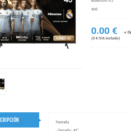
Bluetooth 4.2
Wifi
0.00 €
+ I
(0 € IVA incluido)
CRIPCIÓN
Pantalla
- Tamaño: 43"