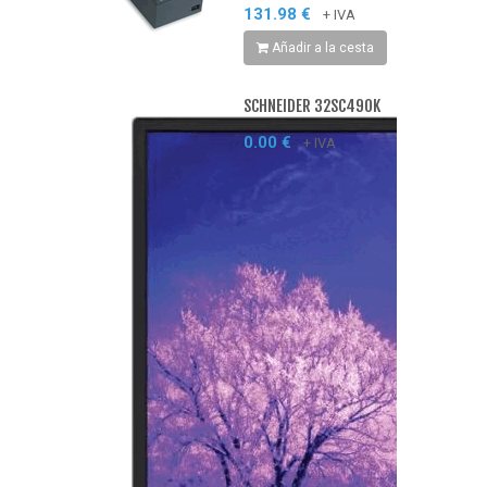
131.98 €
+ IVA
Añadir a la cesta
SCHNEIDER 32SC490K
0.00 €
+ IVA