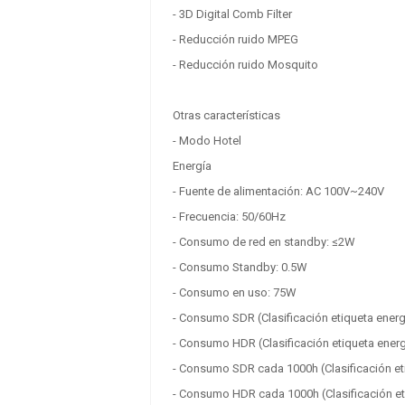
- 3D Digital Comb Filter
- Reducción ruido MPEG
- Reducción ruido Mosquito
Otras características
- Modo Hotel
Energía
- Fuente de alimentación: AC 100V~240V
- Frecuencia: 50/60Hz
Lector de huella
- Consumo de red en standby: ≤2W
digital
- Consumo Standby: 0.5W
119.00 €
+ IVA
- Consumo en uso: 75W
- Consumo SDR (Clasificación etiqueta ener
- Consumo HDR (Clasificación etiqueta ener
- Consumo SDR cada 1000h (Clasificación et
Hisense 43A6N TV 43"
- Consumo HDR cada 1000h (Clasificación et
4K STV 3xHDMI 2xUSB