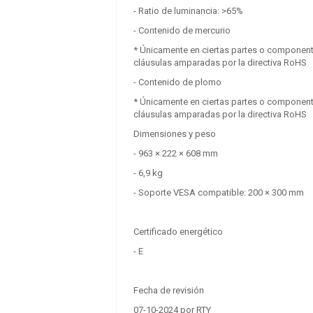
Bth Wf
- Ratio de luminancia: >65%
- Contenido de mercurio
0.00 €
+ IVA
Cajón portamonedas
* Únicamente en ciertas partes o componente
automático POS 410
PROMO
cláusulas amparadas por la directiva RoHS
RJ
- Contenido de plomo
46.00 €
+ IVA
* Únicamente en ciertas partes o componente
Añadir a la cesta
cláusulas amparadas por la directiva RoHS
Dimensiones y peso
IMP. TERMICA P80
- 963 × 222 × 608 mm
PLUS-USL
PROMO
USB/RS232/LAN/RJ11
- 6,9 kg
NEGRA
- Soporte VESA compatible: 200 × 300 mm
92.95 €
+ IVA
Añadir a la cesta
Certificado energético
- E
Fecha de revisión
07-10-2024 por RTY