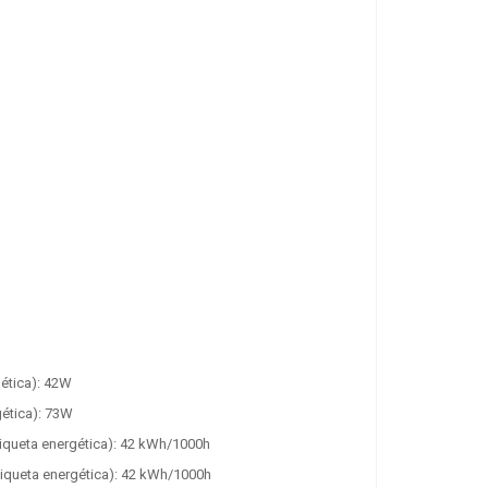
Añadir a la cesta
gética): 42W
gética): 73W
iqueta energética): 42 kWh/1000h
iqueta energética): 42 kWh/1000h