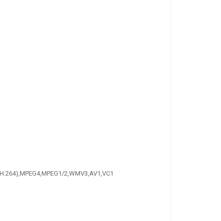
VC(H.264),MPEG4,MPEG1/2,WMV3,AV1,VC1
IMPR. TERMICA
POSIBERICA P88-UL USB
PROMO
LAN DOBLE CONEXIÓN /
RJ11
57.00 €
+ IVA