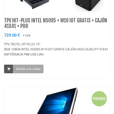
TPV HIT-PLUS INTEL N5095 + W10 IOT GRATIS + CAJÓN
41X41 + P88
729.00 €
+ IVA
TPV TÁCTIL HIT-PLUS 15"
8GB 128GB INTEL N5095 W10 IOT GRATIS CAJÓN HIGH QUALITY 41X41
IMP.TÉRMICA P88 USB LAN
Añadir a la cesta
PROMO