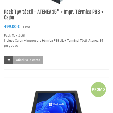
Pack Tpv táctil - ATENEA 15" + Impr. Térmica P88 +
Cajón
499.00 €
+ IVA
Pack Tpv táctil
Incluye Cajon + Impresora térmica P88 UL + Terminal Táctil Atenea 15
pulgadas
Añadir a la cesta
PROMO