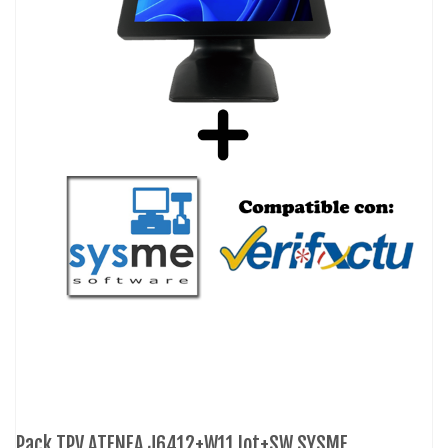
Pack TPV ATENEA J6412+W11 Iot+SW SYSME