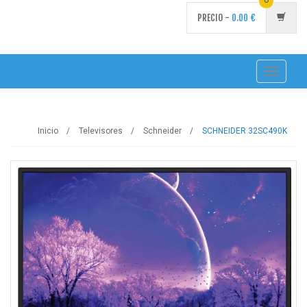
PRECIO -
0.00
€
Toggle
navigati
Inicio
Televisores
Schneider
SCHNEIDER 32SC490K