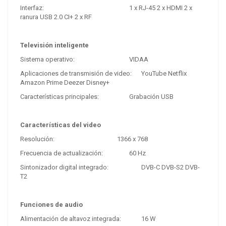
Interfaz:
1 x RJ-45 2 x HDMI 2 x
ranura USB 2.0 CI+ 2 x RF
Televisión inteligente
Sistema operativo:
VIDAA
Aplicaciones de transmisión de video:
YouTube Netflix
Amazon Prime Deezer Disney+
Características principales:
Grabación USB
Características del video
Resolución:
1366 x 768
Frecuencia de actualización:
60 Hz
Sintonizador digital integrado:
DVB-C DVB-S2 DVB-
T2
Funciones de audio
Alimentación de altavoz integrada:
16 W