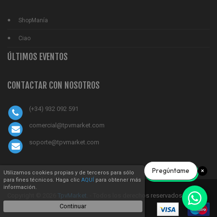
ShopManía
Ciao
ÚLTIMOS EVENTOS
CONTACTAR CON NOSOTROS
(+34) 932 092 591
comercial@tpvmarket.com
soporte@tpvmarket.com
Pregúntame
Utilizamos cookies propias y de terceros para sólo
para fines técnicos. Haga clic
AQUÍ
para obtener más
información.
Copyright © 2026
TpvMarket.
- Todos los derechos reservados
Continuar