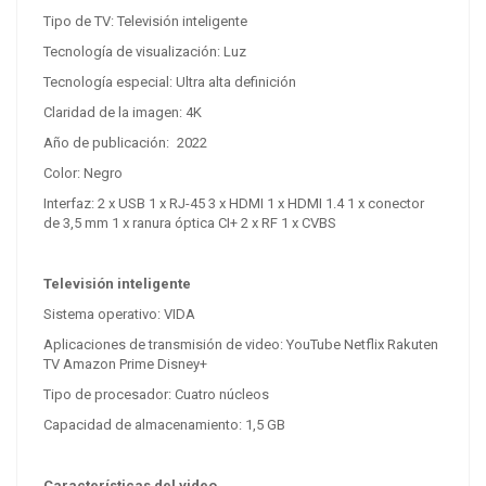
Tipo de TV:
Televisión inteligente
Tecnología de visualización: Luz
Tecnología especial: Ultra alta definición
Claridad de la imagen: 4K
Año de publicación:
2022
Color:
Negro
Interfaz:
2 x USB 1 x RJ-45 3 x HDMI 1 x HDMI 1.4 1 x conector
de 3,5 mm 1 x ranura óptica CI+ 2 x RF 1 x CVBS
Televisión inteligente
Sistema operativo:
VIDA
Aplicaciones de transmisión de video: YouTube Netflix Rakuten
TV Amazon Prime Disney+
Tipo de procesador:
Cuatro núcleos
Capacidad de almacenamiento: 1,5 GB
Características del video