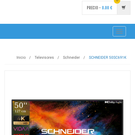
PRECIO -
0.00
€
Toggle
navigati
Inicio
Televisores
Schneider
SCHNEIDER 50SC691K