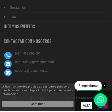
ShopManía
Ciao
ÚLTIMOS EVENTOS
CONTACTAR CON NOSOTROS
(+34) 932 092 591
comercial@tpvmarket.com
soporte@tpvmarket.com
Pregúntame
Utilizamos cookies propias y de terceros para sólo
para fines técnicos. Haga clic
AQUÍ
para obtener más
información.
Copyright © 2026
TpvMarket.
- Todos los derechos reservados
Continuar