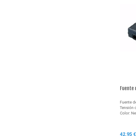
Fuente 
Fuente d
Tensión d
Color: N
42.95 