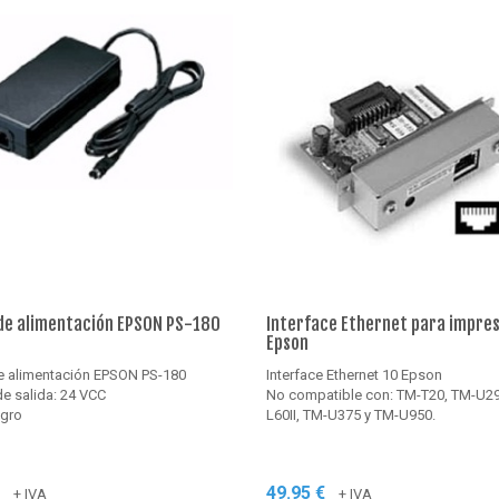
de alimentación EPSON PS-180
Interface Ethernet para impre
Epson
e alimentación EPSON PS-180
Interface Ethernet 10 Epson
e salida: 24 VCC
No compatible con: TM-T20, TM-U29
egro
L60II, TM-U375 y TM-U950.
€
49.95 €
+ IVA
+ IVA