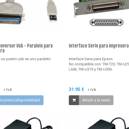
onversor Usb - Paralelo para
Interface Serie para impresora
ora
 un puerto usb en uno paralelo
Interface Serie para Epson
No compatible con: TM-T20, TM-U29
L60II, TM-U375 y TM-U950.
€
31.95 €
+ IVA
+ IVA
te precio/disponibilidad
Añadir a la cesta