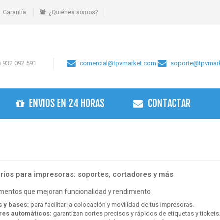
Garantía
¿Quiénes somos?
 932 092 591
comercial@tpvmarket.com
soporte@tpvmar
ENVIOS EN 24 HORAS
CONTACTAR
ios para impresoras: soportes, cortadores y más
entos que mejoran funcionalidad y rendimiento
 y bases:
para facilitar la colocación y movilidad de tus impresoras.
res automáticos:
garantizan cortes precisos y rápidos de etiquetas y tickets