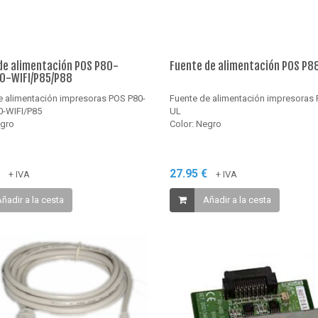
de alimentación POS P80-
Fuente de alimentación POS P8
0-WIFI/P85/P88
e alimentación impresoras POS P80-
Fuente de alimentación impresoras
-WIFI/P85
UL
egro
Color: Negro
€
27.95 €
+ IVA
+ IVA
ñadir a la cesta
Añadir a la cesta