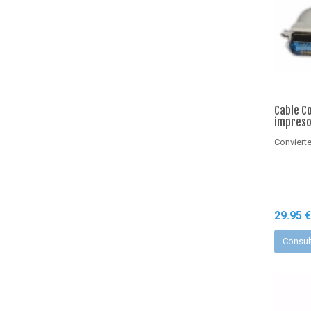
Cable C
impres
Convierte
29.95 
Consul