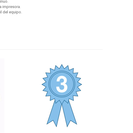
inuo.
a impresora.
l del equipo.