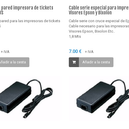
 pared impresora de tickets
Cable serie especial para Impre
US
Visores Epson y Bixolon
pared para las impresoras de tickets
Cable serie con cruce especial de 
S
Cable necesario para las impresoras
Visores Epson, Bixolon Etc..
1,8 Mts
7.00 €
+ IVA
+ IVA
ñadir a la cesta
Añadir a la cesta