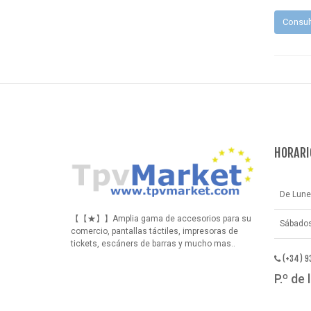
Consul
HORARI
De Lune
【【★】】Amplia gama de accesorios para su
Sábados
comercio, pantallas táctiles, impresoras de
tickets, escáners de barras y mucho mas..
(+34) 9
P.º de