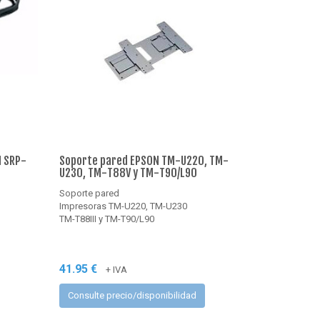
N SRP-
Soporte pared EPSON TM-U220, TM-
U230, TM-T88V y TM-T90/L90
Soporte pared
Impresoras TM-U220, TM-U230
TM-T88III y TM-T90/L90
41.95 €
+ IVA
Consulte precio/disponibilidad