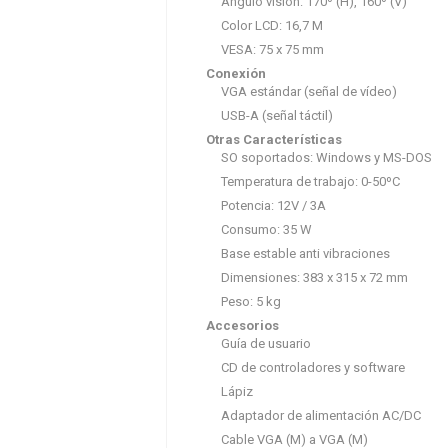
Ángulo visión: 170º (H), 160º (V)
Color LCD: 16,7 M
VESA: 75 x 75 mm
Conexión
VGA estándar (señal de vídeo)
Hisense 50A6N TV 50"
SCHNEIDER 55SC691K
USB-A (señal táctil)
4K STV 3xHDMI 2xUSB
Otras Características
Bth Wf
0.00 €
+ IVA
SO soportados: Windows y MS-DOS
0.00 €
+ IVA
Temperatura de trabajo: 0-50ºC
Potencia: 12V / 3A
Consumo: 35 W
Base estable anti vibraciones
Dimensiones: 383 x 315 x 72 mm
Peso: 5 kg
Accesorios
Guía de usuario
CD de controladores y software
Lápiz
Adaptador de alimentación AC/DC
Cable VGA (M) a VGA (M)