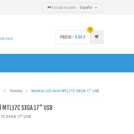
Escoja su país :
España
0
PRECIO -
0.00
€
ket.com
s
Táctiles
Monitor LCD táctil MTL17C SXGA 17" USB
il MTL17C SXGA 17" USB
L17C SXGA 17" USB