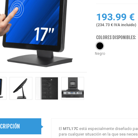
193.99 €
(234.73 € IVA incluido)
COLORES DISPONIBLES:
Negro
CRIPCIÓN
El
MTL17C
está especialmente diseñado par
para cualquier situación en la que sea neces