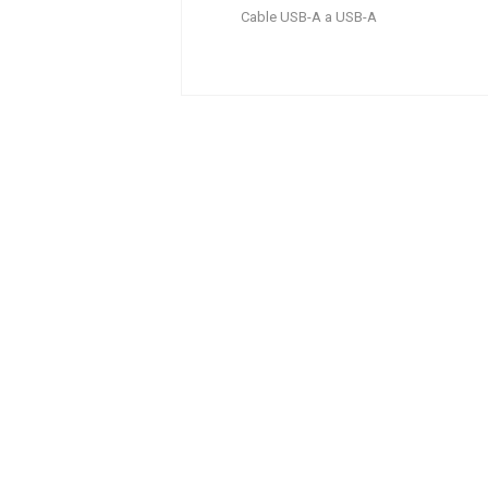
Cable USB-A a USB-A
SCHNEIDER 50SC691K
0.00 €
+ IVA