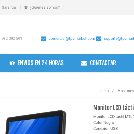
Garantía
¿Quiénes somos?
 932 092 591
comercial@tpvmarket.com
soporte@tpvmar
ENVIOS EN 24 HORAS
CONTACTAR
Inicio
Monitore
Monitor LCD táct
Monitor LCD táctil MT
Color Negro
Conexión USB