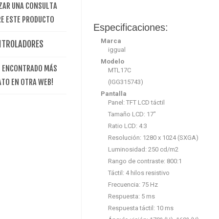
ZAR UNA CONSULTA
E ESTE PRODUCTO
Especificaciones:
Marca
NTROLADORES
iggual
Modelo
E ENCONTRADO MÁS
MTL17C
ATO EN OTRA WEB!
(IGG315743)
Pantalla
Panel: TFT LCD táctil
Tamaño LCD: 17"
Ratio LCD: 4:3
Resolución: 1280 x 1024 (SXGA)
Luminosidad: 250 cd/m2
Rango de contraste: 800:1
Táctil: 4 hilos resistivo
Frecuencia: 75 Hz
Respuesta: 5 ms
Respuesta táctil: 10 ms