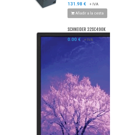
131.98 €
+ IVA
Añadir a la cesta
SCHNEIDER 32SC490K
0.00 €
+ IVA