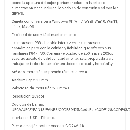
como la apertura del cajón portamonedas. La fuente de
alimentación viene incluida, los cables de conexión y cd con los
drivers.
Cuneta con drivers para Windows XP, Win7, Win8, Win10, Win11,
Linux, MacOS.
Facilidad de uso y fácil mantenimiento.
La impresora P88-UL doble interfaz es una impresora
económica pero con la calidad y fiabilidad que ofrecen sus
familiares P84 y P80. Con una velocidad de 250mm/s y 203dpi,
sacarás tickets de calidad rápidamente. Está preparada para
trabajar en todos los ambientes típicos de retail y hospitality.
Método impresión: Impresión térmica directa
Anchura Papel: 80mm
Velocidad de impresión: 250mm/s
Resolución: 203dpi
Códigos de barras:
UPCA/UPCE/EAN13/EANB8/CODE39/l25/CodeBar/CODE128/CODE93/
Interfaces: USB + Ethernet
Puerto de cajón portamonedas: C.C 24V, 1A