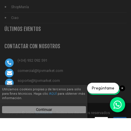
ShopManía
Ciao
ÚLTIMOS EVENTOS
CONTACTAR CON NOSOTROS
(+34) 932 092 591
comercial@tpvmarket.com
soporte@tpvmarket.com
Pregúntame
Utilizamos cookies propias y de terceros para sólo
para fines técnicos. Haga clic
AQUÍ
para obtener más
información.
Continuar
Copyright © 2026
TpvMarket.
- Todos los derechos reservados