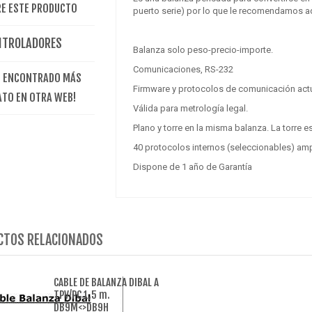
E ESTE PRODUCTO
puerto serie) por lo que le recomendamos ad
NTROLADORES
Balanza solo peso-precio-importe.
Comunicaciones, RS-232
E ENCONTRADO MÁS
Firmware y protocolos de comunicación act
ATO EN OTRA WEB!
Válida para metrología legal.
Plano y torre en la misma balanza. La torre e
40 protocolos internos (seleccionables) am
Dispone de 1 año de Garantía
CTOS RELACIONADOS
CABLE DE BALANZA DIBAL A
TPV/PC 1,5 m.
DB9M<>DB9H