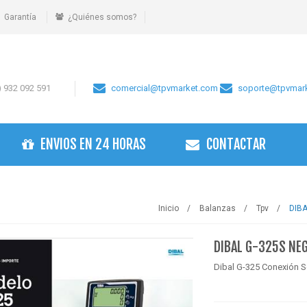
Garantía
¿Quiénes somos?
 932 092 591
comercial@tpvmarket.com
soporte@tpvmar
ENVIOS EN 24 HORAS
CONTACTAR
Inicio
Balanzas
Tpv
DIBA
DIBAL G-325S NEG
Dibal G-325 Conexión S