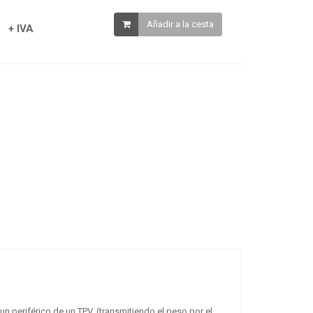
Añadir a la cesta
+ IVA
n periférico de un TPV, (transmitiendo el peso por el