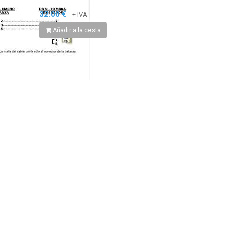
32.00 €
+ IVA
Añadir a la cesta
Hisense 50A6N TV 50"
SCHNEIDER 55SC691K
4K STV 3xHDMI 2xUSB
Bth Wf
0.00 €
+ IVA
0.00 €
+ IVA