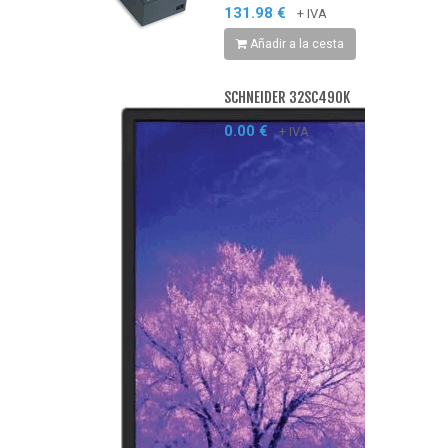
131.98 €
+ IVA
Añadir a la cesta
SCHNEIDER 32SC490K
0.00 €
+ IVA