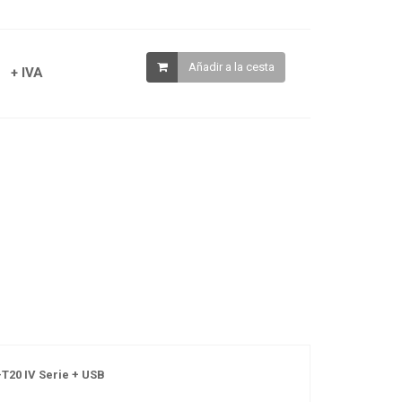
Añadir a la cesta
+ IVA
T20 IV Serie + USB