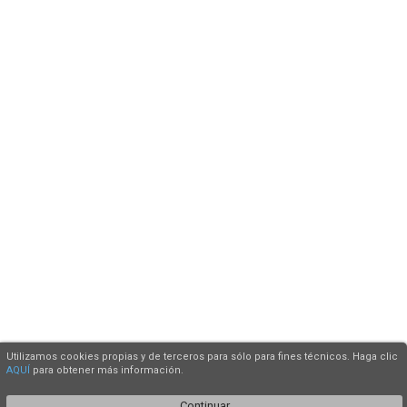
Utilizamos cookies propias y de terceros para sólo para fines técnicos. Haga clic
AQUÍ
para obtener más información.
Continuar