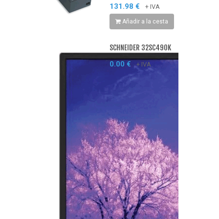
131.98 €
+ IVA
Añadir a la cesta
SCHNEIDER 32SC490K
0.00 €
+ IVA