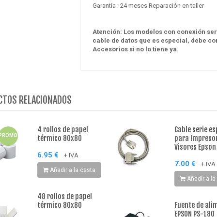
Garantía : 24 meses Reparación en taller
Hisense 65A6N TV 65"
4K STV 3xHDMI 2xUSB
Atención: Los modelos con conexión seri
Bth Wf
cable de datos que es especial, debe co
Accesorios si no lo tiene ya.
0.00 €
+ IVA
CTOS RELACIONADOS
4 rollos de papel
Cable serie es
PROMO
térmico 80x80
para Impreso
Visores Epson
6.95 €
+ IVA
7.00 €
+ IVA
Añadir a la cesta
Añadir a la
48 rollos de papel
térmico 80x80
Fuente de ali
EPSON PS-180