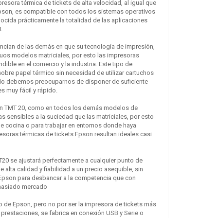
sora térmica de tickets de alta velocidad, al igual que
pson, es compatible con todos los sistemas operativos
cida prácticamente la totalidad de las aplicaciones
.
encian de las demás en que su tecnología de impresión,
guos modelos matriciales, por esto las impresoras
ible en el comercio y la industria. Este tipo de
obre papel térmico sin necesidad de utilizar cartuchos
ólo debemos preocuparnos de disponer de suficiente
s muy fácil y rápido.
son TMT 20, como en todos los demás modelos de
 sensibles a la suciedad que las matriciales, por esto
cocina o para trabajar en entornos donde haya
soras térmicas de tickets Epson resultan ideales casi
0 se ajustará perfectamente a cualquier punto de
alta calidad y fiabilidad a un precio asequible, sin
Epson para desbancar a la competencia que con
masiado mercado
de Epson, pero no por ser la impresora de tickets más
 prestaciones, se fabrica en conexión USB y Serie o