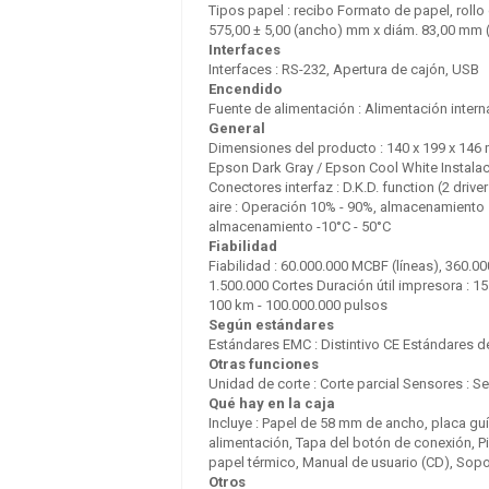
Tipos papel : recibo Formato de papel, rollo
575,00 ± 5,00 (ancho) mm x diám. 83,00 mm 
Interfaces
Interfaces : RS-232, Apertura de cajón, USB
Encendido
Fuente de alimentación : Alimentación interna
General
Dimensiones del producto : 140‎ x 199 x 146 
Epson Dark Gray / Epson Cool White Instalaci
Conectores interfaz : D.K.D. function (2 driv
aire : Operación 10% - 90%, almacenamiento 
almacenamiento -10°C - 50°C
Fiabilidad
Fiabilidad : 60.000.000 MCBF (líneas), 360.0
1.500.000 Cortes Duración útil impresora : 15
100 km - 100.000.000 pulsos
Según estándares
Estándares EMC : Distintivo CE Estándares d
Otras funciones
Unidad de corte : Corte parcial Sensores : S
Qué hay en la caja
Incluye : Papel de 58 mm de ancho, placa guí
alimentación, Tapa del botón de conexión, Pi
SCHNEIDER 50SC691K
papel térmico, Manual de usuario (CD), Sop
Otros
0.00 €
+ IVA