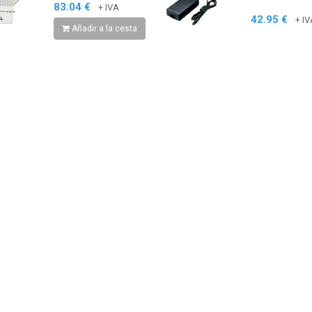
83.04 €
+ IVA
42.95 €
+ IV
Añadir a la cesta
Lector de huella
digital
119.00 €
+ IVA
Hisense 43A6N TV 43"
4K STV 3xHDMI 2xUSB