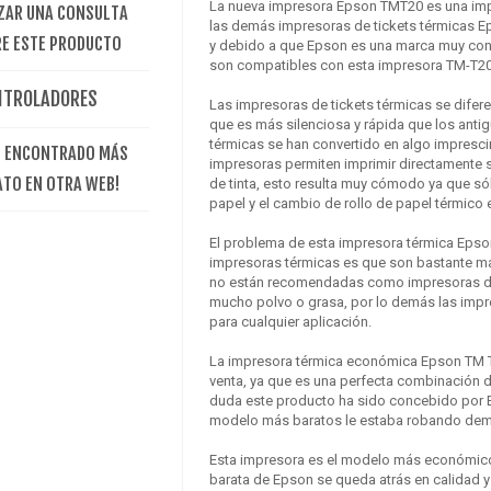
La nueva impresora Epson TMT20 es una impre
ZAR UNA CONSULTA
las demás impresoras de tickets térmicas E
E ESTE PRODUCTO
y debido a que Epson es una marca muy cono
son compatibles con esta impresora TM-T20
NTROLADORES
Las impresoras de tickets térmicas se difer
que es más silenciosa y rápida que los anti
térmicas se han convertido en algo imprescind
E ENCONTRADO MÁS
impresoras permiten imprimir directamente s
ATO EN OTRA WEB!
de tinta, esto resulta muy cómodo ya que s
papel y el cambio de rollo de papel térmico e
El problema de esta impresora térmica Ep
impresoras térmicas es que son bastante mas
no están recomendadas como impresoras de 
mucho polvo o grasa, por lo demás las impre
para cualquier aplicación.
La impresora térmica económica Epson TM T2
venta, ya que es una perfecta combinación de 
duda este producto ha sido concebido por 
modelo más baratos le estaba robando de
Esta impresora es el modelo más económico 
barata de Epson se queda atrás en calidad y