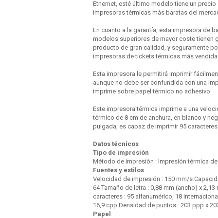
Ethernet, esté último modelo tiene un preci
impresoras térmicas más baratas del merca
En cuanto a la garantía, esta impresora de b
modelos superiores de mayor coste tienen ga
producto de gran calidad, y seguramente por
Hisense 50A6N TV 50"
SCHNEIDER 55SC691K
impresoras de tickets térmicas más vendida
4K STV 3xHDMI 2xUSB
Bth Wf
0.00 €
+ IVA
Esta impresora le permitirá imprimir fácilme
aunque no debe ser confundida con una impr
0.00 €
+ IVA
imprime sobre papel térmico no adhesivo
Este impresora térmica imprime a una veloc
térmico de 8 cm de anchura, en blanco y ne
pulgada, es capaz de imprimir 95 caracteres 
Datos técnicos
Tipo de impresión
Método de impresión : Impresión térmica de 
Fuentes y estilos
Velocidad de impresión : 150 mm/s Capacida
64 Tamaño de letra : 0,88 mm (ancho) x 2,13 
caracteres : 95 alfanumérico, 18 internaciona
16,9 cpp Densidad de puntos : 203 ppp x 2
Papel