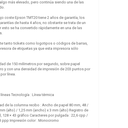
o algo más elevado, pero continúa siendo una de las
do.
ajo coste Epson TMT20 tiene 2 años de garantía, los
rantías de hasta 4 años, no obstante se trata de un
 esto se ha convertido rápidamente en una de las
IMP. TERMICA P80
s.
PLUS-USL
PROMO
USB/RS232/LAN/RJ11
nte tanto tickets como logotipos o códigos de barras,
NEGRA
esora de etiquetas ya que esta impresora sólo
92.94 €
+ IVA
idad de 150 milímetros por segundo, sobre papel
Añadir a la cesta
gro y con una densidad de impresión de 203 puntos por
por línea.
Zebra ZD421D
339.12 €
+ IVA
líneas Tecnología : Línea térmica
d de la columna recibo : Ancho de papel 80 mm, 48 /
mm (alto) / 1,25 mm (ancho) x 3 mm (alto) Registro de
l, 128 × 43 gráfico Caracteres por pulgada : 22,6 cpp /
03 ppp Impresión color : Monocromo