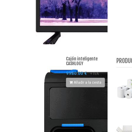
Cajón inteligente
PRODU
CASHLOGY
9980.00 €
+ IVA
Añadir a la cesta