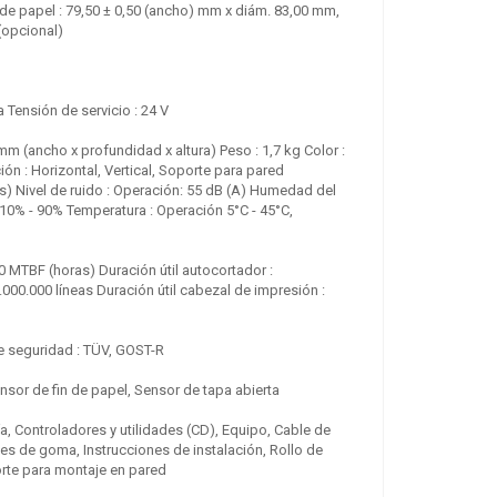
 de papel : 79,50 ± 0,50 (ancho) mm x diám. 83,00 mm,
(opcional)
Zebra ZD230
 Tensión de servicio : 24 V
259.50 €
+ IVA
mm (ancho x profundidad x altura) Peso : 1,7 kg Color :
ón : Horizontal, Vertical, Soporte para pared
ers) Nivel de ruido : Operación: 55 dB (A) Humedad del
10% - 90% Temperatura : Operación 5°C - 45°C,
00 MTBF (horas) Duración útil autocortador :
.000.000 líneas Duración útil cabezal de impresión :
e seguridad : TÜV, GOST-R
Zebra ZD220
ensor de fin de papel, Sensor de tapa abierta
259.50 €
+ IVA
a, Controladores y utilidades (CD), Equipo, Cable de
es de goma, Instrucciones de instalación, Rollo de
orte para montaje en pared