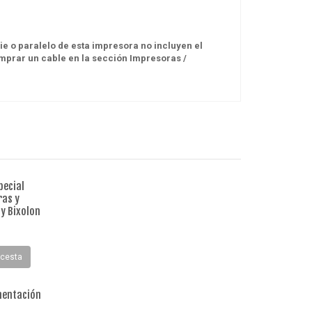
e o paralelo de esta impresora no incluyen el
mprar un cable en la sección Impresoras /
pecial
ras y
 y Bixolon
IMPR. TERMICA
 cesta
POSIBERICA P88-UL USB
PROMO
LAN DOBLE CONEXIÓN /
RJ11
mentación
57.00 €
+ IVA